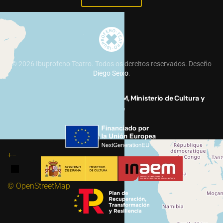
©
2026
Ibuprofeno Teatro. Todos os dereitos reservados. Deseño
Diego Seixo
.
Proyecto financiado por el INAEM, Ministerio de Cultura y
Deporte
30
+
−
© OpenStreetMap