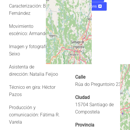
Caracterización:
Baia
Directions
Fernández
Movimiento
escénico:
Armando Martén
Imagen y fotografía:
Diego
Seixo
Asistenta de
dirección:
Natalia Feijoo
Calle
Rúa do Preguntoiro 23
Técnico en gira:
Héctor
Pazos
Ciudad
15704 Santiago de
Producción y
Compostela
comunicación:
Fátima R.
Varela
Provincia