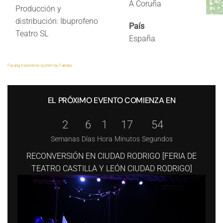
A Coruña
Producción y
distribución:
Ibuprofeno
País
Teatro SL
España
FaLang translation system by Faboba
EL PRÓXIMO EVENTO COMIENZA EN
2
6
1
17
53
Semanas
Días
Hora
Minutos
Segundos
RECONVERSIÓN EN CIUDAD RODRIGO [FERIA DE
TEATRO CASTILLA Y LEÓN CIUDAD RODRIGO]