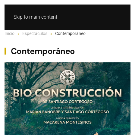
RECONVERSIÓN
GL
ES
Skip to main content
BIO CONSTRUCCIÓN
RECONVERSIÓN
Deadpan Karaoke
La miel no caduca
Casa O'Rei
Raclette
O furancho
Pequeños actos pse
La hija de Woody
Saber +
Inicio
Espectáculos
Contemporáneo
Contemporáneo