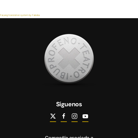
FaLang translation system by Faboba
Síguenos
Compañía asociada a