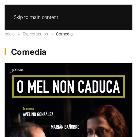
GL
ES
Skip to main content
O mel non caduca
O furancho
Fitness
Pequenos actos pseudorre
A filla de Woody Allen
Inicio
Espectáculos
Comedia
Comedia