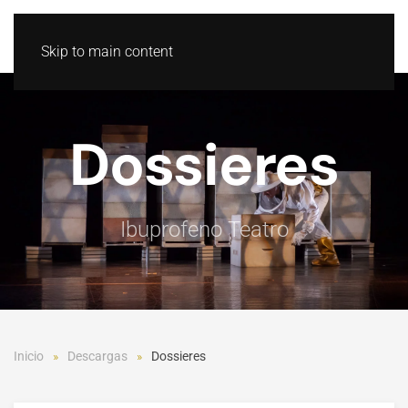
GL
ES
Skip to main content
Dossieres
Ibuprofeno Teatro
Inicio
Descargas
Dossieres